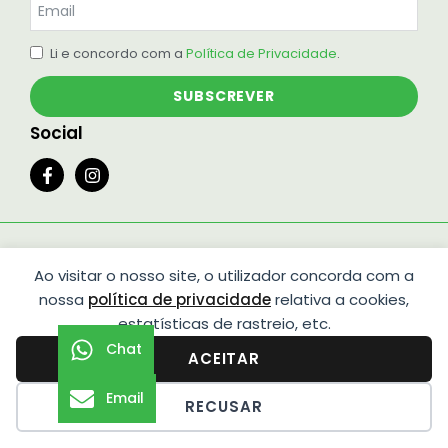
Li e concordo com a
Política de Privacidade
.
SUBSCREVER
Social
© 2026 Evergold |
Política de Privacidade
Ao visitar o nosso site, o utilizador concorda com a
®
Desenvolvido por
Ping
Política de Cookies
nossa
política de privacidade
relativa a cookies,
estatísticas de rastreio, etc.
Chat
ACEITAR
Email
RECUSAR