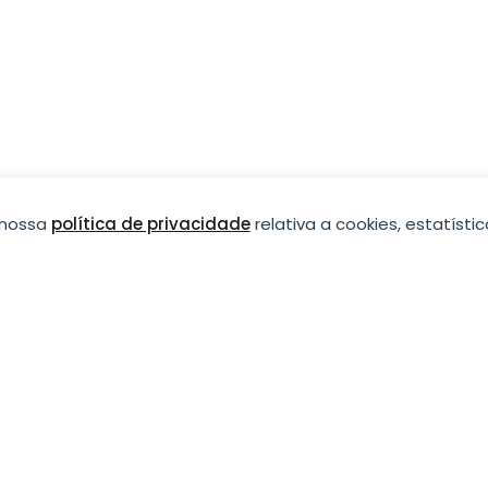
a nossa
política de privacidade
relativa a cookies, estatístic
is,
qualidade duradour
 especializada em soluções ecológicas e materiais
do nacional e internacional com foco na
eza.