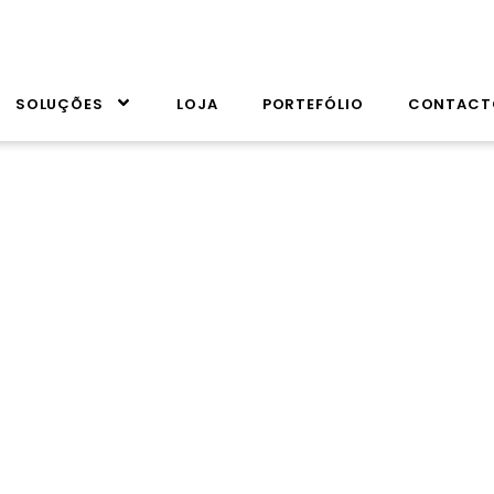
SOLUÇÕES
LOJA
PORTEFÓLIO
CONTACT
Onde a Naturez
ontra a Excelê