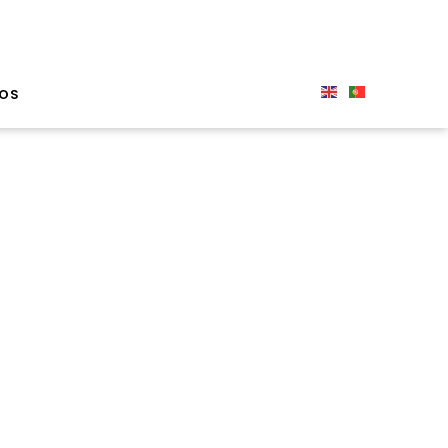
OS
a
ncia