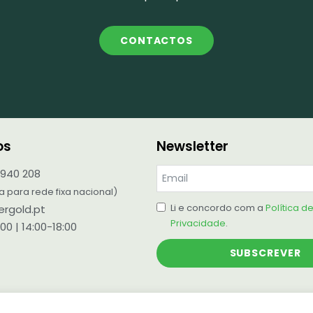
CONTACTOS
os
Newsletter
 940 208
para rede fixa nacional)
Li e concordo com a
Política d
rgold.pt
Privacidade
.
00 | 14:00-18:00
SUBSCREVER